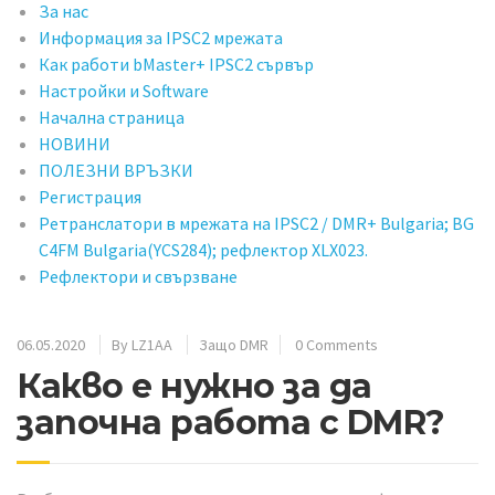
За нас
Информация за IPSC2 мрежата
Как работи bMaster+ IPSC2 сървър
Настройки и Software
Начална страница
НОВИНИ
ПОЛЕЗНИ ВРЪЗКИ
Регистрация
Ретранслатори в мрежата на IPSC2 / DMR+ Bulgaria; BG
C4FM Bulgaria(YCS284); рефлектор XLX023.
Рефлектори и свързване
06.05.2020
By
LZ1AA
Защо DMR
0 Comments
Какво е нужно за да
започна работа с DMR?