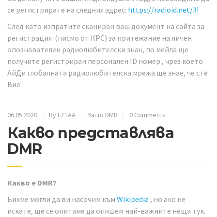
се регистрирате на следния адрес:
https://radioid.net/#!
След като изпратите сканиран ваш документ на сайта за
регистрация (писмо от КРС) за притежание на личен
опознавателен радиолюбителски знак, по мейла ще
получите регистриран персонален ID номер , чрез което
АйДи глобалната радиолюбителска мрежа ще знае, че сте
Вие.
06.05.2020
By
LZ1AA
Защо DMR
0 Comments
Какво представлява
DMR
Какво е DMR?
Бихме могли да ви насочим към
Wikipedia
, но ако не
искате, ще се опитаме да опишем най-важните неща тук.