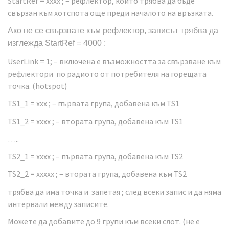
StartRef = xxxx ; – рефлектор, който трябва да бъде
свързан към хотспота още преди началото на връзката.
Ако не се свързвате към рефлектор, записът трябва да
изглежда StartRef = 4000 ;
UserLink = 1; – включена е възможността за свързване към
рефлектори по радиото от потребителя на горещата
точка. (hotspot)
TS1_1 = xxx ; – първата група, добавена към TS1
TS1_2 = xxxx ; – втората група, добавена към TS1
…..
TS2_1 = xxxx ; – първата група, добавена към TS2
TS2_2 = xxxxx ; – втората група, добавена към TS2
трябва да има точка и запетая ; след всеки запис и да няма
интервали между записите.
Можете да добавите до 9 групи към всеки слот. (не е