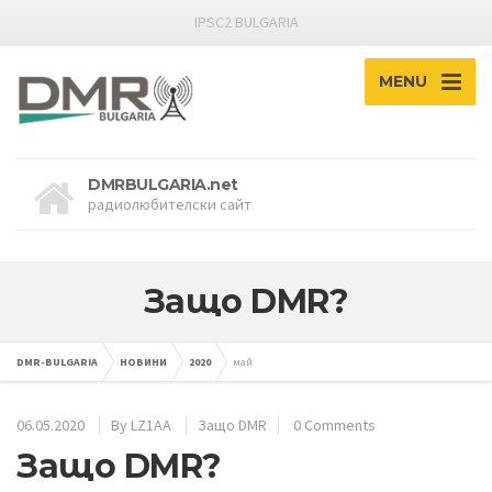
IPSC2 BULGARIA
MENU
DMRBULGARIA.net
радиолюбителски сайт
Защо DMR?
DMR-BULGARIA
НОВИНИ
2020
май
06.05.2020
By
LZ1AA
Защо DMR
0 Comments
Защо DMR?