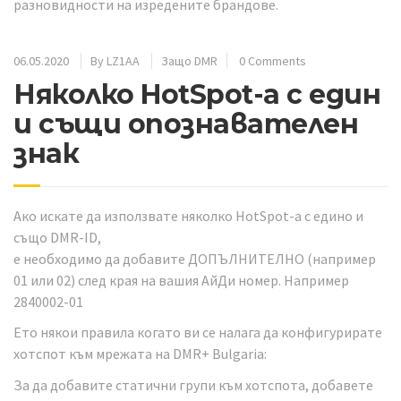
разновидности на изредените брандове.
06.05.2020
By
LZ1AA
Защо DMR
0 Comments
Няколко HotSpot-а с един
и същи опознавателен
знак
Ако искате да използвате няколко HotSpot-a с едино и
също DMR-ID,
е необходимо да добавите ДОПЪЛНИТЕЛНО (например
01 или 02) след края на вашия АйДи номер. Например
2840002-01
Ето някои правила когато ви се налага да конфигурирате
хотспот към мрежата на DMR+ Bulgaria:
За да добавите статични групи към хотспота, добавете