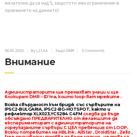
желателно да са над 5, защотото има ограничение в
приемането на данните)
06.05.2020
By
LZ1AA
Защо DMR
0 Comments
Внимание
Администраторите ще премахват знаци и ще
блокират DMR – ID’та,
които
loop-ват мрежите .
Всяка свързаност към бридж със сървърите на
IPSC2-BULGARIA, IPSC2-BG-HOTSPOT, както и
рефлектор XLX023,YCS284 C4FM
следва да бъде
обсъждано ПРЕДВАРИТЕЛНО от желаещите да
експериментират с администраторите на
гореуказаните сървъри С ЦЕЛ превенция от LOOP.
Всеки потребител на HBLink , AllStar , DroidStar , Zello ,
free-производни трябва да бъде наясно , че това са