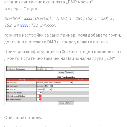
следния синтаксис в секцията „DMR мрежи“
и в реда „Опции =“:
StartRef =
хххх
; UserLink = 1; TS1_1 = 284 ; TS2_1 = ХХХ_X ;
TS2_2 =
хххх
; TS2_3 = хххх ;
горните настройки са само пример, моля добавете групи,
достъпни в мрежата DMR+ , според вашата оценка.
Примерна конфигурация на ХотСпот с един времеви слот
, който е статично закачен на Национална група „284“.
Описание по-долу: