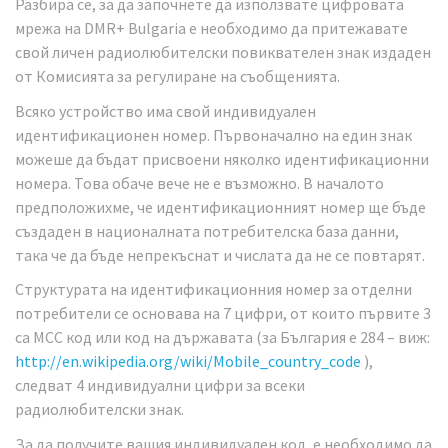
Разбира се, за да започнете да използвате цифровата
мрежа на DMR+ Bulgaria е необходимо да притежавате
свой личен радиолюбителски повиквателен знак издаден
от Комисията за регулиране на съобщенията.
Всяко устройство има свой индивидуален
идентификационен номер. Първоначално на един знак
можеше да бъдат присвоени няколко идентификационни
номера. Това обаче вече не е възможно. В началото
предположихме, че идентификационният номер ще бъде
създаден в националната потребителска база данни,
така че да бъде непрекъснат и числата да не се повтарят.
Структурата на идентификационния номер за отделни
потребители се основава на 7 цифри, от които първите 3
са MCC код или код на държавата (за България е 284 – виж:
http://en.wikipedia.org/wiki/Mobile_country_code
),
следват 4 индивидуални цифри за всеки
радиолюбителски знак.
За да получите вашия индивидуален код, е необходимо да