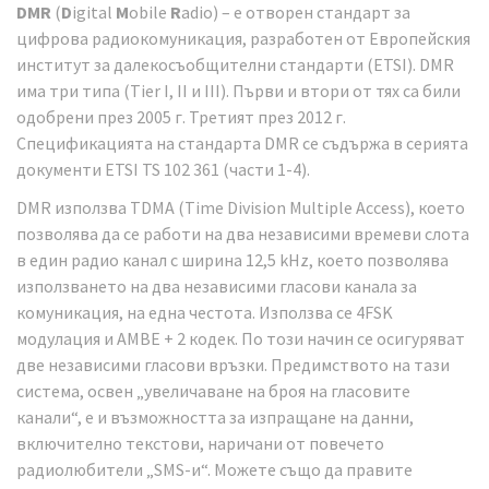
DMR
(
D
igital
M
obile
R
adio) – е отворен стандарт за
цифрова радиокомуникация, разработен от Европейския
институт за далекосъобщителни стандарти (ETSI). DMR
има три типа (Tier I, II и III). Първи и втори от тях са били
одобрени през 2005 г. Третият през 2012 г.
Спецификацията на стандарта DMR се съдържа в серията
документи ETSI TS 102 361 (части 1-4).
DMR използва TDMA (Time Division Multiple Access), което
позволява да се работи на два независими времеви слота
в един радио канал с ширина 12,5 kHz, което позволява
използването на два независими гласови канала за
комуникация, на една честота. Използва се 4FSK
модулация и AMBE + 2 кодек. По този начин се осигуряват
две независими гласови връзки. Предимството на тази
система, освен „увеличаване на броя на гласовите
канали“, е и възможността за изпращане на данни,
включително текстови, наричани от повечето
радиолюбители „SMS-и“. Можете също да правите