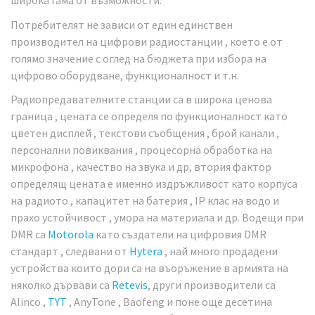
широка гама от възможности.
Потребителят не зависи от един единствен
производител на цифрови радиостанции , което е от
голямо значение с оглед на бюджета при избора на
цифрово оборудване, функционалност и т.н.
Радиопредавателните станции са в широка ценова
граница , цената се определя по функционалност като
цветен дисплей , текстови съобщения , брой канали ,
персонални повиквания , процесорна обработка на
микрофона , качество на звука и др, втория фактор
определящ цената е именно издръжливост като корпуса
на радиото , капацитет на батерия , IP клас на водо и
прахо устойчивост , умора на материала и др. Водещи при
DMR са
Motorola
като създатели на цифровия DMR
стандарт , следвани от
Hytera
, най много продадени
устройства които дори са на въоръжение в армията на
няколко дървави са
Retevis
, други производители са
Alinco ,
TYT
, AnyTone , Baofeng и поне още десетина