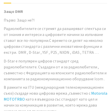
Защо DMR
Първо: Защо не?!
Радиолюбителите се стремят да разширяват спектъра си
от знания и интереси а цифровите начини за излъчване
стават все по-популярни.С времето се делят на няколко
цифрови стандарта с различни иновативни функции и
екстри. DMR , D-Star , YSF , P25 , NXDN , iDAS , TETRA …
D-Star е популярен цифров стандарт сред
радиолюбителите. Създаден от и за радиолюбители ,
съвместно с Федерацията на японските радиолюбители и
компанията за радиокомуникационно оборудване Icom .
В рамките на ITU (международния телекомуникационен
съюз) създаде нова цифрова мрежа ,съвместно с
Motorola
MOTOTRBO
като я въведоха със стандарт като цел и
начин за комуникация в развитие, която мрежа дава