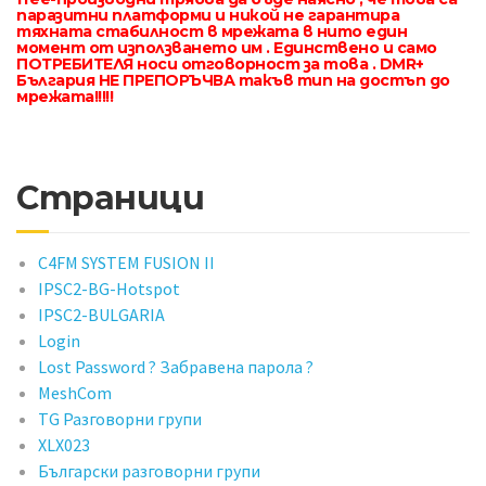
паразитни платформи и никой не гарантира
тяхната стабилност в мрежата в нито един
момент от използването им . Единствено и само
ПОТРЕБИТЕЛЯ носи отговорност за това . DMR+
България НЕ ПРЕПОРЪЧВА такъв тип на достъп до
мрежата!!!!!
Страници
C4FM SYSTEM FUSION II
IPSC2-BG-Hotspot
IPSC2-BULGARIA
Login
Lost Password ? Забравена парола ?
MeshCom
TG Разговорни групи
XLX023
Български разговорни групи