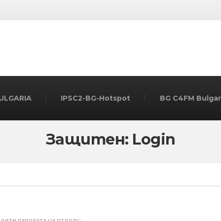
BULGARIA
IPSC2-BG-Hotspot
BG C4FM Bulgar
Защитен: Login
едете паролата си отдолу: