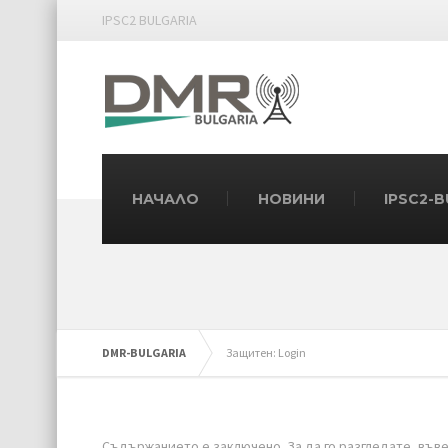
IPSC2 BULGARIA
НАЧАЛО
НОВИНИ
IPSC2-
DMR-BULGARIA
Защитен: Login
Съдържанието е заключено. За да го разгледате, във