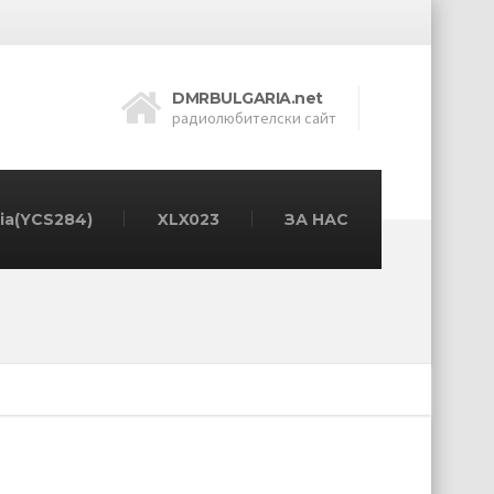
DMRBULGARIA.net
радиолюбителски сайт
ia(YCS284)
XLX023
ЗА НАС