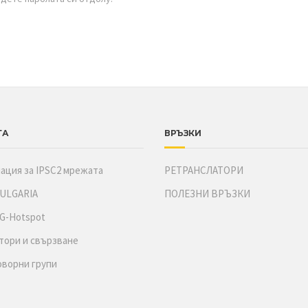
ТА
ВРЪЗКИ
ция за IPSC2 мрежата
РЕТРАНСЛАТОРИ
BULGARIA
ПОЛЕЗНИ ВРЪЗКИ
G-Hotspot
ори и свързване
оворни групи