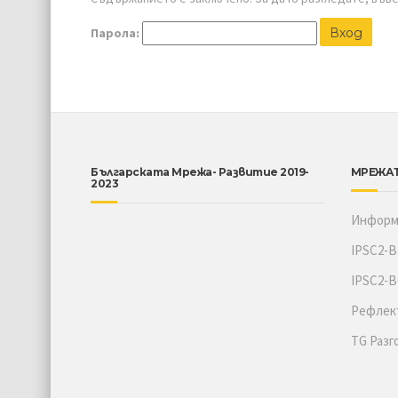
Парола:
Българската Мрежа- Развитие 2019-
МРЕЖА
2023
Информа
IPSC2-
IPSC2-B
Рефлект
TG Разг